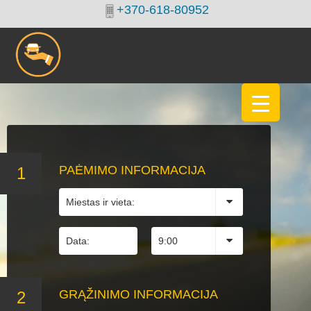
+370-618-80952
PAĖMIMO
INFORMACIJA
GRĄŽINIMO
INFORMACIJA