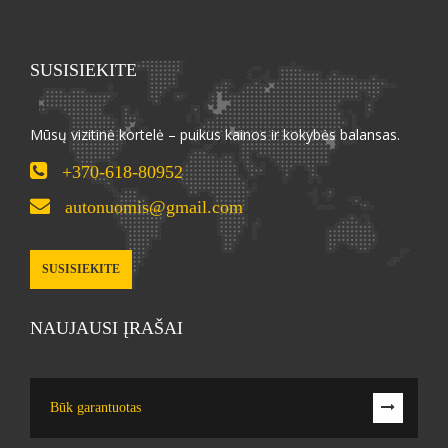
Automobilių nuoma pigi automobilių nuoma automobilių
nuoma Vilniuje
SUSISIEKITE
Mūsų vizitinė kortelė – puikus kainos ir kokybės balansas.
+370-618-80952
autonuomis@gmail.com
SUSISIEKITE
NAUJAUSI ĮRAŠAI
Būk garantuotas