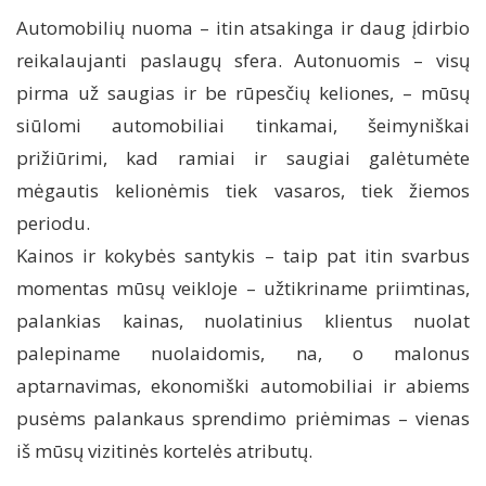
Automobilių nuoma – itin atsakinga ir daug įdirbio
reikalaujanti paslaugų sfera. Autonuomis – visų
pirma už saugias ir be rūpesčių keliones, – mūsų
siūlomi automobiliai tinkamai, šeimyniškai
prižiūrimi, kad ramiai ir saugiai galėtumėte
mėgautis kelionėmis tiek vasaros, tiek žiemos
periodu.
Kainos ir kokybės santykis – taip pat itin svarbus
momentas mūsų veikloje – užtikriname priimtinas,
palankias kainas, nuolatinius klientus nuolat
palepiname nuolaidomis, na, o malonus
aptarnavimas, ekonomiški automobiliai ir abiems
pusėms palankaus sprendimo priėmimas – vienas
iš mūsų vizitinės kortelės atributų.