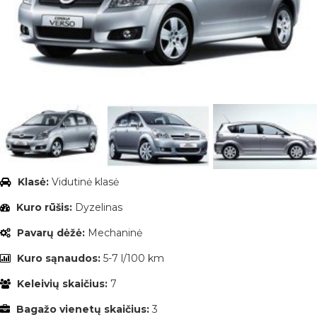
Klasė:
Vidutinė klasė
Kuro rūšis:
Dyzelinas
Pavarų dėžė:
Mechaninė
Kuro sąnaudos:
5-7 l/100 km
Keleivių skaičius:
7
Bagažo vienetų skaičius:
3