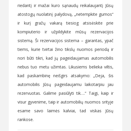
riedantį ir mažai kuro sąnaudų reikalaujantį Jūsų
atostogų nuolatinį palydovą, „netempkite gumos“
ir kurį gražų vakarą tiesiog atsisėskite prie
kompiuterio ir užpildykite mūsų rezervacijos
sistemą. Ši rezervacijos sistema – garantas, ypač
tiems, kurie tvirtai žino tikslų nuomos periodą ir
nori būti tikri, kad jų pageidaujamas automobilis
nebus tuo metu užimtas. Likusiems belieka viltis,
kad paskambinę neišgirs atsakymo: „Deja, šis
automobilis Jūsų pageidaujamu laikotarpiu jau
rezervuotas. Galime pasiūlyti tik….“ Taigi, kaip ir
visur gyvenime, taip ir automobilių nuomos srityje
esame savo laimės kalviai, tad viskas Jūsų
rankose.