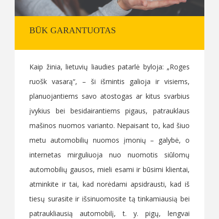
BŪK GARANTUOTAS
Kaip žinia, lietuvių liaudies patarlė byloja: „Roges
ruošk vasarą“, – ši išmintis galioja ir visiems,
planuojantiems savo atostogas ar kitus svarbius
įvykius bei besidairantiems pigaus, patrauklaus
mašinos nuomos varianto. Nepaisant to, kad šiuo
metu automobilių nuomos įmonių – galybė, o
internetas mirguliuoja nuo nuomotis siūlomų
automobilių gausos, mieli esami ir būsimi klientai,
atminkite ir tai, kad norėdami apsidrausti, kad iš
tiesų surasite ir išsinuomosite tą tinkamiausią bei
patraukliausią automobilį, t. y. pigų, lengvai