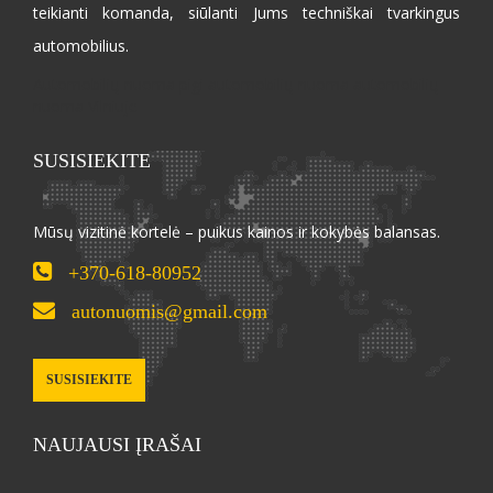
teikianti komanda, siūlanti Jums techniškai tvarkingus
automobilius.
Automobilių nuoma pigi automobilių nuoma automobilių
nuoma Vilniuje
SUSISIEKITE
Mūsų vizitinė kortelė – puikus kainos ir kokybės balansas.
+370-618-80952
autonuomis@gmail.com
SUSISIEKITE
NAUJAUSI ĮRAŠAI