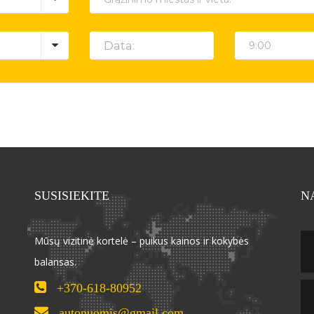
SUSISIEKITE
N
Mūsų vizitinė kortelė – puikus kainos ir kokybės
balansas.
+370-618-80952
autonuomis@gmail.com