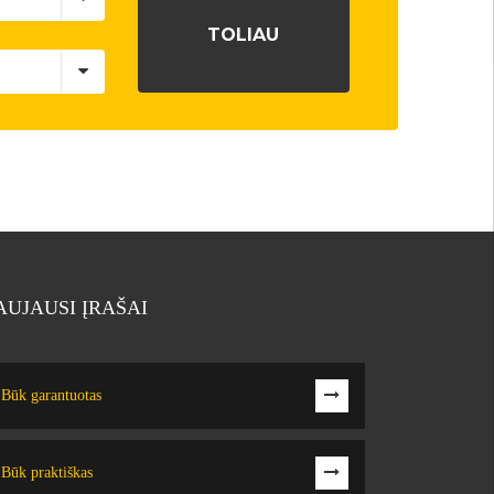
AUJAUSI ĮRAŠAI
Būk garantuotas
Būk praktiškas